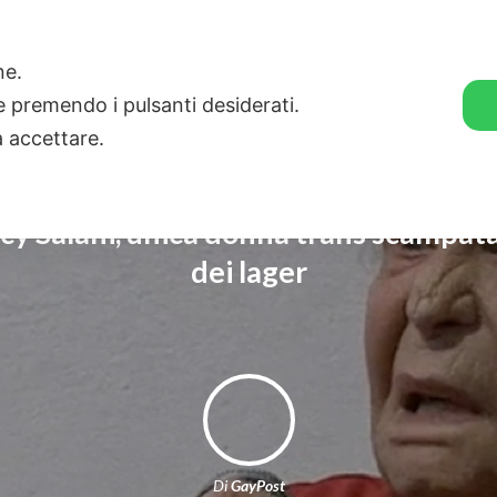
🛒 GENDER SHOP
STORIE
one.
ie premendo i pulsanti desiderati.
a accettare.
cy Salani, unica donna trans scampata 
dei lager
Di
GayPost