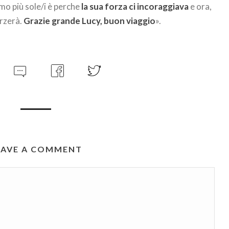
amo più sole/i è perche
la sua forza ci incoraggiava
e ora,
orzerà.
Grazie grande Lucy, buon viaggio
».
EAVE A COMMENT