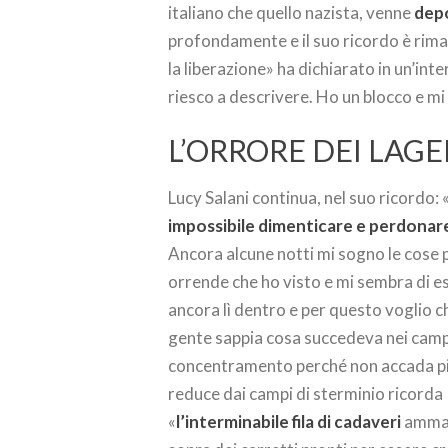
italiano che quello nazista, venne
depo
profondamente e il suo ricordo è rima
la liberazione» ha dichiarato in un’int
riesco a descrivere. Ho un blocco e m
L’ORRORE DEI LAGE
Lucy Salani continua, nel suo ricordo: 
impossibile dimenticare e perdonar
Ancora alcune notti mi sogno le cose 
orrende che ho visto e mi sembra di e
ancora lì dentro e per questo voglio c
gente sappia cosa succedeva nei camp
concentramento perché non accada pi
reduce dai campi di sterminio ricorda
«
l’interminabile fila di cadaveri
amma