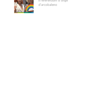
il referendum si tinge
d’arcobaleno