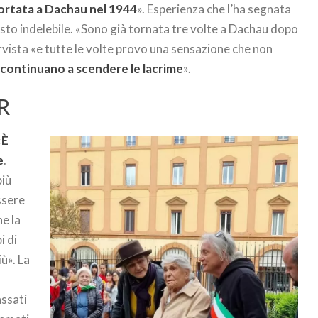
rtata a Dachau nel 1944
». Esperienza che l’ha segnata
sto indelebile. «Sono già tornata tre volte a Dachau dopo
ervista «e tutte le volte provo una sensazione che non
i
continuano a scendere le lacrime
».
R
«
È
e
.
più
ssere
he la
i di
ù». La
ssati