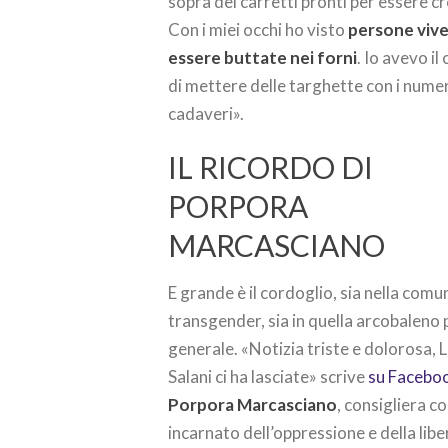
sopra dei carretti pronti per essere c
Con i miei occhi ho visto
persone viv
essere buttate nei forni
. Io avevo i
di mettere delle targhette con i numer
cadaveri».
IL RICORDO DI
PORPORA
MARCASCIANO
E grande è il cordoglio, sia nella comu
transgender, sia in quella arcobaleno p
generale. «Notizia triste e dolorosa, 
Salani ci ha lasciate» scrive
su Facebo
Porpora Marcasciano
, consigliera c
incarnato dell’oppressione e della lib