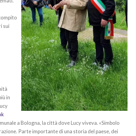
remati.
e
l compito
i sui
nità
iù in
Lucy
ok
omunale a Bologna, la città dove Lucy viveva. «Simbolo
erazione. Parte importante di una storia del paese, dei