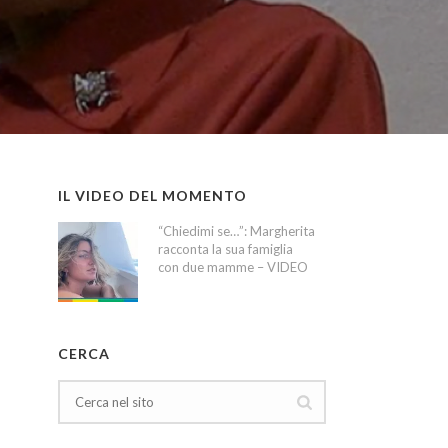
IL VIDEO DEL MOMENTO
“Chiedimi se…”: Margherita
racconta la sua famiglia
con due mamme – VIDEO
CERCA