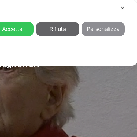
✕
COOL
GENDER
CHI SIAMO
Accetta
Rifiuta
Personalizza
agli orrori