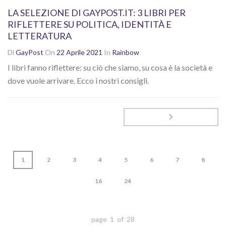
LA SELEZIONE DI GAYPOST.IT: 3 LIBRI PER
RIFLETTERE SU POLITICA, IDENTITÀ E
LETTERATURA
Di
GayPost
On
22 Aprile 2021
In
Rainbow
I libri fanno riflettere: su ciò che siamo, su cosa è la società e
dove vuole arrivare. Ecco i nostri consigli.
1
2
3
4
5
6
7
8
16
24
page 1 of 28