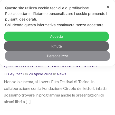
✕
Questo sito utilizza cookie tecnici e di profilazione.
Non sei contento dei risultati? Cerca di nuovo con altre
Puoi accettare, rifiutare o personalizzare i cookie premendo i
parole chiave
pulsanti desiderati.
CERCA
Chiudendo questa informativa continuerai senza accettare.
Ricerca risultati per: "libri"
Accetta
Rifiuta
Personalizza
IL CIRCOLO DEI LETTORI AL LOVERS DI TORINO:
QUANDO CINEMA E LIBRI SI INCONTRANO
Di
GayPost
On
20 Aprile 2023
In
News
Non solo cinema, al Lovers Film Festival di Torino. In
collaborazione con la Fondazione Circolo dei lettori, infatti,
possiamo trovare in programma anche le presentazioni di
alcuni libri a [...]