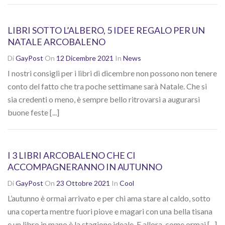
LIBRI SOTTO L’ALBERO, 5 IDEE REGALO PER UN
NATALE ARCOBALENO
Di
GayPost
On
12 Dicembre 2021
In
News
I nostri consigli per i libri di dicembre non possono non tenere
conto del fatto che tra poche settimane sarà Natale. Che si
sia credenti o meno, è sempre bello ritrovarsi a augurarsi
buone feste [...]
I 3 LIBRI ARCOBALENO CHE CI
ACCOMPAGNERANNO IN AUTUNNO
Di
GayPost
On
23 Ottobre 2021
In
Cool
L’autunno è ormai arrivato e per chi ama stare al caldo, sotto
una coperta mentre fuori piove e magari con una bella tisana
e un libro in mano è la stagione ideale. E allora, come ormai [...]