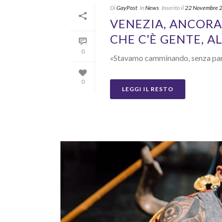
Di
GayPost
In
News
Inserito il
22 Novembre 
VENEZIA, ANCORA
CHE C’È GENTE, A
0
«Stavamo camminando, senza parla
0
LEGGI IL RESTO