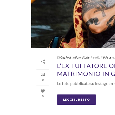
Di
GayPost
In
Foto
,
Storie
Inserito il
9 Agosto
L’EX TUFFATORE O
MATRIMONIO IN G
0
Le foto pubblicate su Instagram 
0
LEGGI IL RESTO