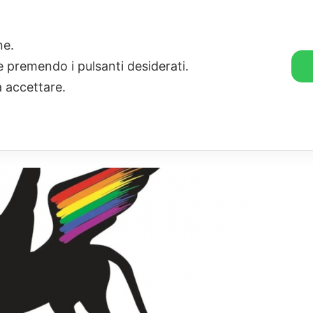
🛒 GENDER SHOP
STORIE
one.
ie premendo i pulsanti desiderati.
a accettare.