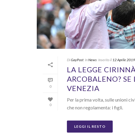
Di
GayPost
In
News
Inserito il
12 Aprile 2019
LA LEGGE CIRINNÀ
ARCOBALENO? SE L
VENEZIA
0
Per la prima volta, sulle unioni ci
0
che non regolamenta: i figli.
LEGGI IL RESTO