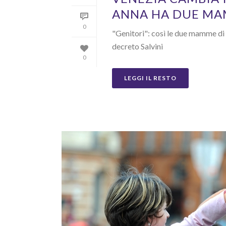
ANNA HA DUE M
0
"Genitori": così le due mamme di A
decreto Salvini
0
LEGGI IL RESTO