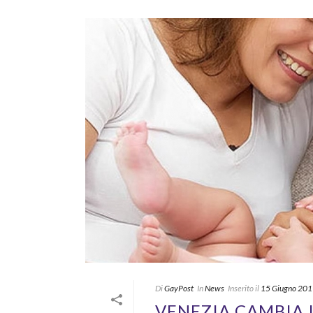
Di
GayPost
In
News
Inserito il
15 Giugno 20
VENEZIA CAMBIA I