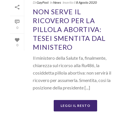
Di
GayPost
In
News
Inserito il
8 Agosto 2020
NON SERVE IL
RICOVERO PER LA
PILLOLA ABORTIVA:
0
TESEI SMENTITA DAL
MINISTERO
0
Il ministero della Salute fa, finalmente,
chiarezza sul ricorso alla Ru486, la
cosiddetta pillola abortiva: non servirà il
ricovero per assumerla. Smentita, così la
posizione della presidente [...]
LEGGI IL RESTO