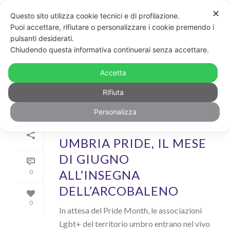
✕
Questo sito utilizza cookie tecnici e di profilazione.
Puoi accettare, rifiutare o personalizzare i cookie premendo i
pulsanti desiderati.
ARCHIVIO
Chiudendo questa informativa continuerai senza accettare.
Archivi Tag per: "umbria"
Accetta
Rifiuta
Personalizza
Di
GayPost
In
News
Inserito il
31 Maggio 2023
UMBRIA PRIDE, IL MESE
DI GIUGNO
ALL’INSEGNA
0
DELL’ARCOBALENO
0
In attesa del Pride Month, le associazioni
Lgbt+ del territorio umbro entrano nel vivo