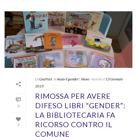
Di
GayPost
In
Aiuto il gender!
,
News
Inserito il
13 Gennaio
2019
RIMOSSA PER AVERE
DIFESO LIBRI “GENDER”:
0
LA BIBLIOTECARIA FA
RICORSO CONTRO IL
0
COMUNE