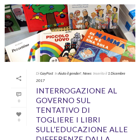
Di
GayPost
In
Aiuto il gender!
,
News
Inserito il
1 Dicembre
2017
INTERROGAZIONE AL
GOVERNO SUL
0
TENTATIVO DI
TOGLIERE I LIBRI
0
SULL’EDUCAZIONE ALLE
DIFFERENZE DALLA