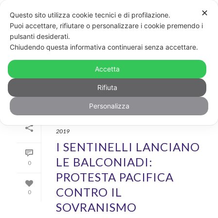
✕
Questo sito utilizza cookie tecnici e di profilazione.
Puoi accettare, rifiutare o personalizzare i cookie premendo i
pulsanti desiderati.
ARCHIVIO
Chiudendo questa informativa continuerai senza accettare.
Archivi Tag per: "Luca Paladini"
Accetta
Rifiuta
Personalizza
Di
GayPost
In
News
,
Politica&diritti
Inserito il
7 Ottobre
2019
I SENTINELLI LANCIANO
LE BALCONIADI:
0
PROTESTA PACIFICA
CONTRO IL
0
SOVRANISMO