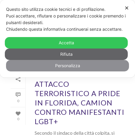
✕
Questo sito utilizza cookie tecnici e di profilazione.
Puoi accettare, rifiutare o personalizzare i cookie premendo i
pulsanti desiderati.
ARCHIVIO
Chiudendo questa informativa continuerai senza accettare.
Archivi Tag per: "Florida"
Accetta
Rifiuta
Personalizza
Di
GayPost
In
News
Inserito il
21 Giugno 2021
ATTACCO
TERRORISTICO A PRIDE
IN FLORIDA, CAMION
0
CONTRO MANIFESTANTI
LGBT+
0
Secondo il sindaco della città colpita, si