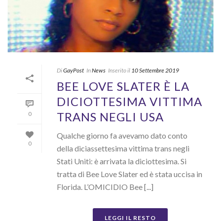
Di
GayPost
In
News
Inserito il
10 Settembre 2019
BEE LOVE SLATER È LA
DICIOTTESIMA VITTIMA
TRANS NEGLI USA
0
Qualche giorno fa avevamo dato conto
0
della diciassettesima vittima trans negli
Stati Uniti: è arrivata la diciottesima. Si
tratta di Bee Love Slater ed è stata uccisa in
Florida. L’OMICIDIO Bee [...]
LEGGI IL RESTO