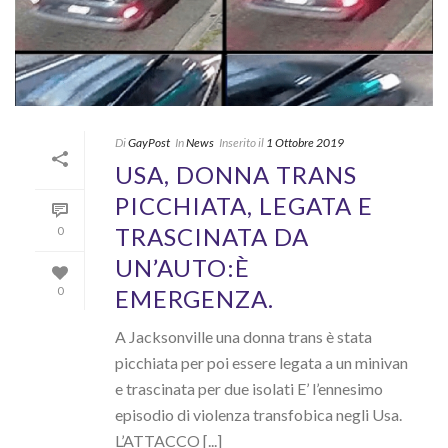
Di
GayPost
In
News
Inserito il
1 Ottobre 2019
USA, DONNA TRANS
PICCHIATA, LEGATA E
TRASCINATA DA
0
UN’AUTO:È
EMERGENZA.
0
A Jacksonville una donna trans è stata
picchiata per poi essere legata a un minivan
e trascinata per due isolati E’ l’ennesimo
episodio di violenza transfobica negli Usa.
L’ATTACCO [...]