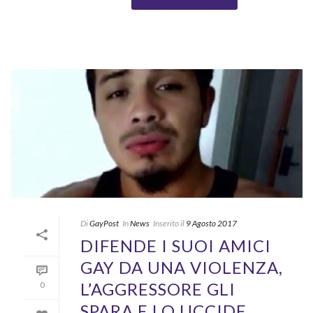
Di
GayPost
In
News
Inserito il
9 Agosto 2017
DIFENDE I SUOI AMICI
GAY DA UNA VIOLENZA,
L’AGGRESSORE GLI
0
SPARA E LO UCCIDE