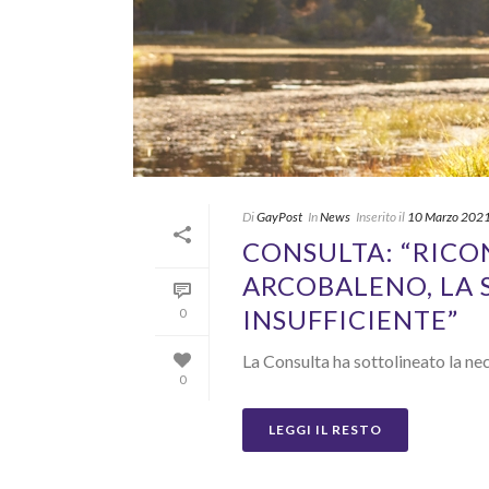
Di
GayPost
In
News
Inserito il
10 Marzo 202
CONSULTA: “RICON
ARCOBALENO, LA 
INSUFFICIENTE”
0
La Consulta ha sottolineato la nece
0
LEGGI IL RESTO