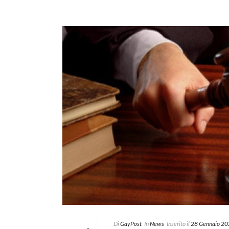
Di
GayPost
In
News
Inserito il
28 Gennaio 2