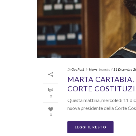
Di
GayPost
In
News
Inserito il
11 Dicembre 
MARTA CARTABIA,
CORTE COSTITUZI
0
Questa mattina, mercoledì 11 dice
nuova presidente della Corte Costit
0
LEGGI IL RESTO