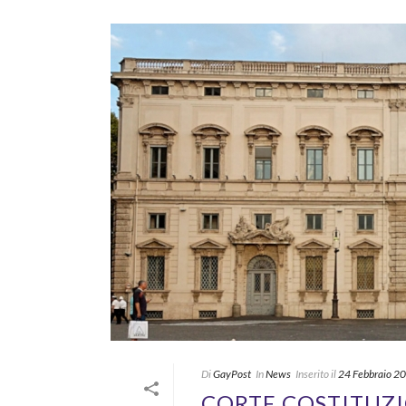
Di
GayPost
In
News
Inserito il
24 Febbraio 2
CORTE COSTITUZI