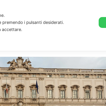
🛒 GENDER SHOP
STORIE
one.
ie premendo i pulsanti desiderati.
a accettare.