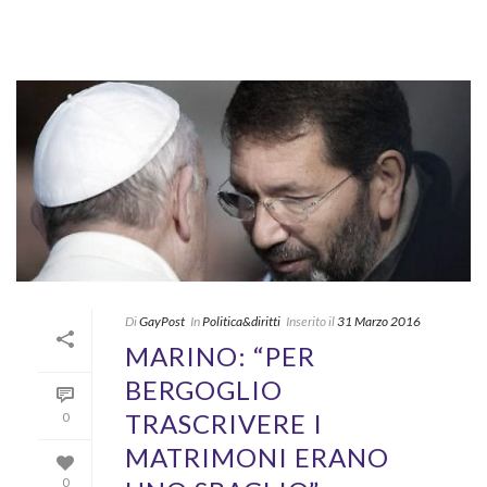
Di
GayPost
In
Politica&diritti
Inserito il
31 Marzo 2016
MARINO: “PER
BERGOGLIO
TRASCRIVERE I
0
MATRIMONI ERANO
0