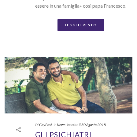
essere in una famiglia» così papa Francesco.
LEGGI IL RESTO
Di
GayPost
In
News
Inserito il
30 Agosto 2018
GLI PSICHIATRI