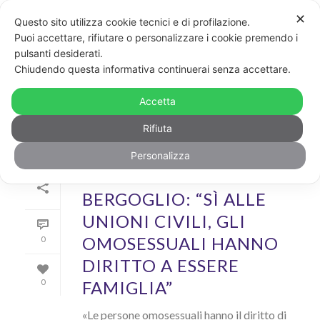
✕
Questo sito utilizza cookie tecnici e di profilazione.
Puoi accettare, rifiutare o personalizzare i cookie premendo i
pulsanti desiderati.
ARCHIVIO
Chiudendo questa informativa continuerai senza accettare.
Archivi Tag per: "bergoglio"
Accetta
Rifiuta
Personalizza
Di
GayPost
In
News
Inserito il
21 Ottobre 2020
BERGOGLIO: “SÌ ALLE
UNIONI CIVILI, GLI
OMOSESSUALI HANNO
0
DIRITTO A ESSERE
FAMIGLIA”
0
«Le persone omosessuali hanno il diritto di