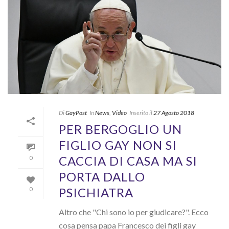
Di
GayPost
In
News
,
Video
Inserito il
27 Agosto 2018
PER BERGOGLIO UN
FIGLIO GAY NON SI
CACCIA DI CASA MA SI
0
PORTA DALLO
PSICHIATRA
0
Altro che "Chi sono io per giudicare?". Ecco
cosa pensa papa Francesco dei figli gay