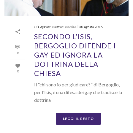
Di
GayPost
In
News
Inserito il
30 Agosto 2016
SECONDO L’ISIS,
BERGOGLIO DIFENDE I
GAY ED IGNORA LA
0
DOTTRINA DELLA
CHIESA
0
Il "chi sono io per giudicare?" di Bergoglio,
per l'Isis, è una difesa dei gay che tradisce la
dottrina
LEGGI IL RESTO