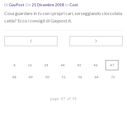
Di
GayPost
On
21 Dicembre 2018
In
Cool
Cosa guardare in tv con i propri cari, sorseggiando cioccolata
calda? Ecco i consigli di Gaypost.it.
8
16
24
44
45
46
47
48
49
50
51
56
64
72
page 47 of 91