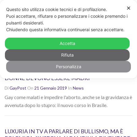
✕
Questo sito utilizza cookie tecnici e di profilazione.
Non sei contento dei risultati? Cerca di nuovo con altre
Puoi accettare, rifiutare o personalizzare i cookie premendo i
parole chiave
pulsanti desiderati.
CERCA
Chiudendo questa informativa continuerai senza accettare.
Ricerca risultati per: "omofobia"
Accetta
Rifiuta
Personalizza
ALVES, BRASILE: “I GAY? UN’ABERRAZIONE. LE
DONNE DEVONO ESSERE MADRI”
Di
GayPost
On
21 Gennaio 2019
In
News
Gay come malati e impedire l'aborto, anche se la gravidanza è
avvenuta dopo lo stupro: il nuovo corso in Brasile.
LUXURIA IN TV A PARLARE DI BULLISMO, MA È