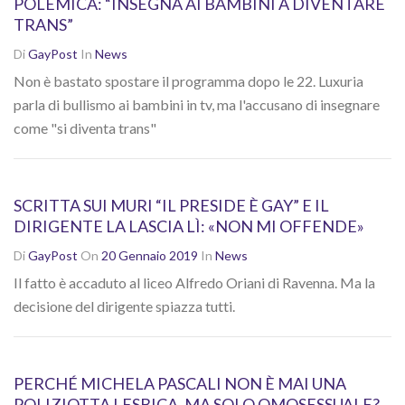
POLEMICA: “INSEGNA AI BAMBINI A DIVENTARE
TRANS”
Di
GayPost
In
News
Non è bastato spostare il programma dopo le 22. Luxuria
parla di bullismo ai bambini in tv, ma l'accusano di insegnare
come "si diventa trans"
SCRITTA SUI MURI “IL PRESIDE È GAY” E IL
DIRIGENTE LA LASCIA LÌ: «NON MI OFFENDE»
Di
GayPost
On
20 Gennaio 2019
In
News
Il fatto è accaduto al liceo Alfredo Oriani di Ravenna. Ma la
decisione del dirigente spiazza tutti.
PERCHÉ MICHELA PASCALI NON È MAI UNA
POLIZIOTTA LESBICA, MA SOLO OMOSESSUALE?