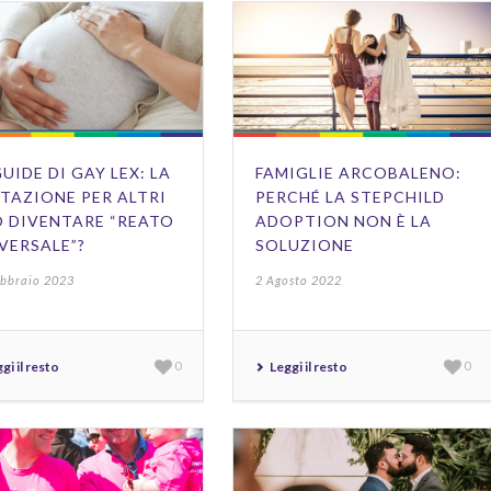
GUIDE DI GAY LEX: LA
FAMIGLIE ARCOBALENO:
TAZIONE PER ALTRI
PERCHÉ LA STEPCHILD
 DIVENTARE “REATO
ADOPTION NON È LA
VERSALE”?
SOLUZIONE
ebbraio 2023
2 Agosto 2022
gi il resto
0
Leggi il resto
0