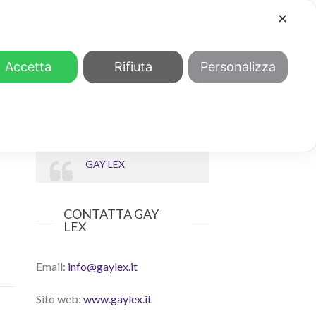
✕
COOL
GENDER
CHI SIAMO
Accetta
Rifiuta
Personalizza
GAY LEX
CONTATTA GAY
LEX
Email:
info@gaylex.it
Sito web:
www.gaylex.it