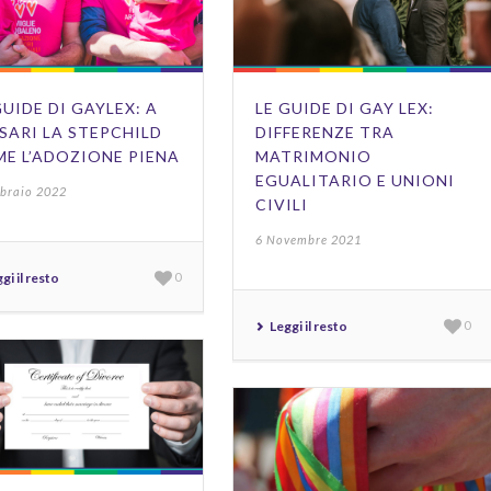
GUIDE DI GAYLEX: A
LE GUIDE DI GAY LEX:
SARI LA STEPCHILD
DIFFERENZE TRA
E L’ADOZIONE PIENA
MATRIMONIO
EGUALITARIO E UNIONI
bbraio 2022
CIVILI
6 Novembre 2021
gi il resto
0
Leggi il resto
0