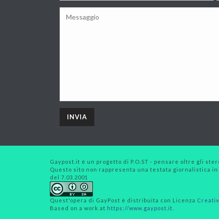
Gaypost.it è un progetto di P.O.ST - pensare oltre gli stero
Questo sito non rappresenta una testata giornalistica in
del 7.03.2001
Quest'opera di
GayPost
è distribuita con Licenza
Creativ
Based on a work at
https://www.gaypost.it
.