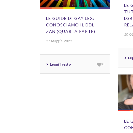
LE 
TUT
LE GUIDE DI GAY LEX:
LGB
CONOSCIAMO IL DDL
REL
ZAN (QUARTA PARTE)
10 O
17 Maggio 2021
Leg
Leggi il resto
0
LE 
CON