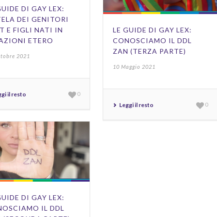
GUIDE DI GAY LEX:
ELA DEI GENITORI
T E FIGLI NATI IN
LE GUIDE DI GAY LEX:
AZIONI ETERO
CONOSCIAMO IL DDL
ZAN (TERZA PARTE)
ttobre 2021
10 Maggio 2021
gi il resto
0
Leggi il resto
0
GUIDE DI GAY LEX:
OSCIAMO IL DDL