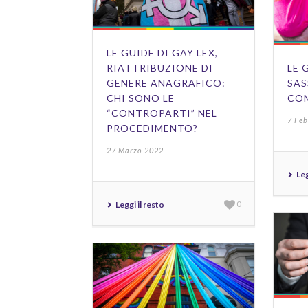
LE GUIDE DI GAY LEX,
RIATTRIBUZIONE DI
LE 
GENERE ANAGRAFICO:
SAS
CHI SONO LE
COM
“CONTROPARTI” NEL
7 Fe
PROCEDIMENTO?
27 Marzo 2022
Leg
Leggi il resto
0