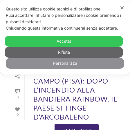
✕
Questo sito utilizza cookie tecnici e di profilazione.
Puoi accettare, rifiutare o personalizzare i cookie premendo i
pulsanti desiderati.
ARCHIVIO
Chiudendo questa informativa continuerai senza accettare.
Archivi Tag per: "pisa"
Accetta
Rifiuta
Personalizza
Di
GayPost
In
Foto
,
News
Inserito il
3 Giugno 2020
CAMPO (PISA): DOPO
L’INCENDIO ALLA
BANDIERA RAINBOW, IL
0
PAESE SI TINGE
D’ARCOBALENO
0
LEGGI IL RESTO