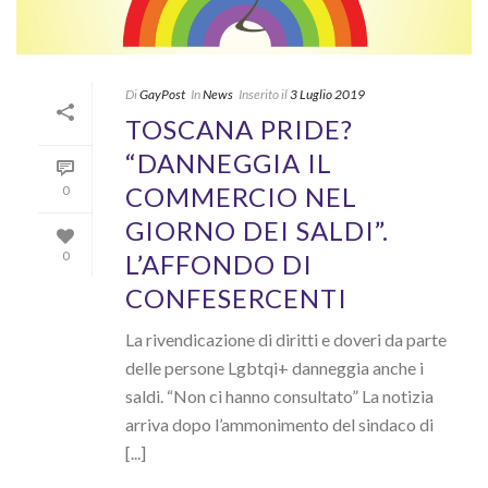
Di
GayPost
In
News
Inserito il
3 Luglio 2019
TOSCANA PRIDE?
“DANNEGGIA IL
COMMERCIO NEL
0
GIORNO DEI SALDI”.
L’AFFONDO DI
0
CONFESERCENTI
La rivendicazione di diritti e doveri da parte
delle persone Lgbtqi+ danneggia anche i
saldi. “Non ci hanno consultato” La notizia
arriva dopo l’ammonimento del sindaco di
[...]