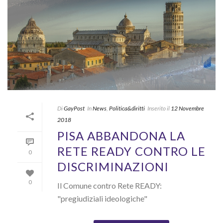
Di
GayPost
In
News
,
Politica&diritti
Inserito il
12 Novembre
2018
PISA ABBANDONA LA
RETE READY CONTRO LE
0
DISCRIMINAZIONI
0
Il Comune contro Rete READY:
"pregiudiziali ideologiche"