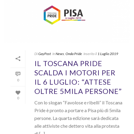
Di
GayPost
In
News
,
Onda Pride
Inserito il
1 Luglio 2019
IL TOSCANA PRIDE
SCALDA I MOTORI PER
IL 6 LUGLIO: “ATTESE
0
OLTRE 5MILA PERSONE”
0
Con lo slogan “Favolose e ribelli” il Toscana
Pride è pronto a portare a Pisa più di 5mila
persone. La quarta edizione sarà dedicata
alle attiviste che dettero vita alla protesta
di [...]