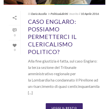
Di
Dario Accolla
In
Politica&diritti
Inserito il
10 Aprile 2016
CASO ENGLARO:
POSSIAMO
PERMETTERCI IL
0
CLERICALISMO
POLITICO?
0
Alla fine giustizia è fatta, sul caso Englaro:
la terza sezione del Tribunale
amministrativo regionale per
la Lombardia ha condannato il Pirellone ad
un risarcimento di quasi centicinquantamila
[...]
LEGGI IL RESTO