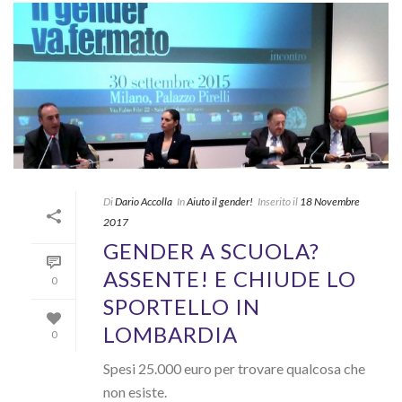
Di
Dario Accolla
In
Aiuto il gender!
Inserito il
18 Novembre
2017
GENDER A SCUOLA?
ASSENTE! E CHIUDE LO
0
SPORTELLO IN
LOMBARDIA
0
Spesi 25.000 euro per trovare qualcosa che
non esiste.