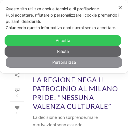
✕
Questo sito utilizza cookie tecnici e di profilazione.
Puoi accettare, rifiutare o personalizzare i cookie premendo i
pulsanti desiderati.
ARCHIVIO
Chiudendo questa informativa continuerai senza accettare.
Archivi Tag per: "Lombardia"
Accetta
Rifiuta
Personalizza
Di
GayPost
In
News
Inserito il
23 Maggio 2018
LA REGIONE NEGA IL
PATROCINIO AL MILANO
PRIDE: “NESSUNA
0
VALENZA CULTURALE”
0
La decisione non sorprende, ma le
motivazioni sono assurde.