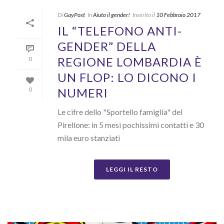
Di
GayPost
In
Aiuto il gender!
Inserito il
10 Febbraio 2017
IL “TELEFONO ANTI-
GENDER” DELLA
REGIONE LOMBARDIA È
0
UN FLOP: LO DICONO I
NUMERI
0
Le cifre dello "Sportello famiglia" del
Pirellone: in 5 mesi pochissimi contatti e 30
mila euro stanziati
LEGGI IL RESTO