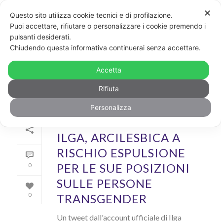
✕
Questo sito utilizza cookie tecnici e di profilazione.
Puoi accettare, rifiutare o personalizzare i cookie premendo i
pulsanti desiderati.
ARCHIVIO
Chiudendo questa informativa continuerai senza accettare.
Archivi Tag per: "espulsione"
Accetta
Rifiuta
Personalizza
Di
GayPost
In
News
Inserito il
10 Marzo 2021
ILGA, ARCILESBICA A
RISCHIO ESPULSIONE
PER LE SUE POSIZIONI
0
SULLE PERSONE
TRANSGENDER
0
Un tweet dall'account ufficiale di Ilga