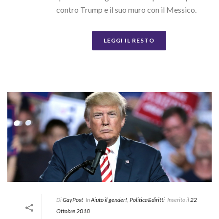
contro Trump e il suo muro con il Messico.
LEGGI IL RESTO
Di
GayPost
In
Aiuto il gender!
,
Politica&diritti
Inserito il
22
Ottobre 2018