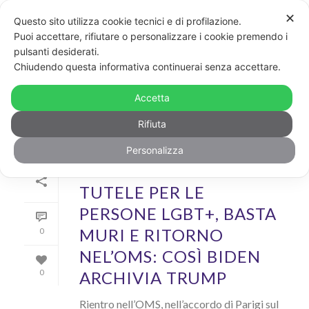
✕
Questo sito utilizza cookie tecnici e di profilazione.
Puoi accettare, rifiutare o personalizzare i cookie premendo i
pulsanti desiderati.
ARCHIVIO
Chiudendo questa informativa continuerai senza accettare.
Archivi Tag per: "donald trump"
Accetta
Rifiuta
Personalizza
Di
GayPost
In
News
Inserito il
21 Gennaio 2021
TUTELE PER LE
PERSONE LGBT+, BASTA
MURI E RITORNO
0
NEL’OMS: COSÌ BIDEN
ARCHIVIA TRUMP
0
Rientro nell’OMS, nell’accordo di Parigi sul