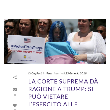
Di
GayPost
In
News
Inserito il
23 Gennaio 2019
LA CORTE SUPREMA DÀ
RAGIONE A TRUMP: SI
PUÒ VIETARE
0
L’ESERCITO ALLE
0