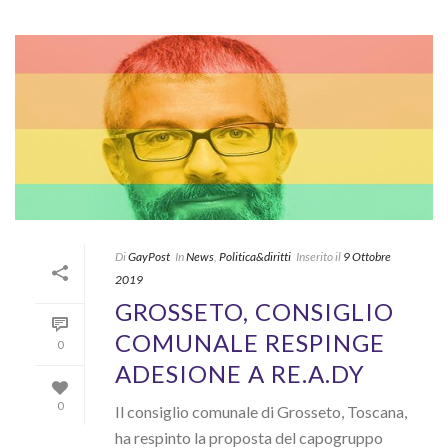
Di
GayPost
In
News
,
Politica&diritti
Inserito il
9 Ottobre
2019
GROSSETO, CONSIGLIO
COMUNALE RESPINGE
0
ADESIONE A RE.A.DY
0
Il consiglio comunale di Grosseto, Toscana,
ha respinto la proposta del capogruppo