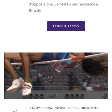
d'opposizione De Martis per l'adesione a
Re.a.dy
LEGGI IL RESTO
Di
GayPost
In
News
,
Rainbow
Inserito il
8 Ottobre 2019