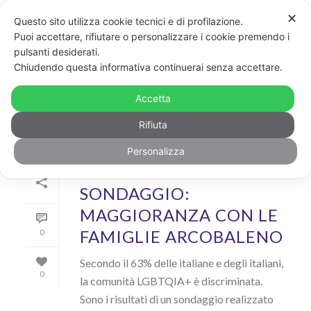
✕
Questo sito utilizza cookie tecnici e di profilazione.
Puoi accettare, rifiutare o personalizzare i cookie premendo i
pulsanti desiderati.
ARCHIVIO
Chiudendo questa informativa continuerai senza accettare.
Archivi Tag per: "discriminazioni"
Accetta
Rifiuta
Personalizza
Di
GayPost
In
News
Inserito il
26 Giugno 2023
SONDAGGIO:
MAGGIORANZA CON LE
FAMIGLIE ARCOBALENO
0
Secondo il 63% delle italiane e degli italiani,
0
la comunità LGBTQIA+ è discriminata.
Sono i risultati di un sondaggio realizzato