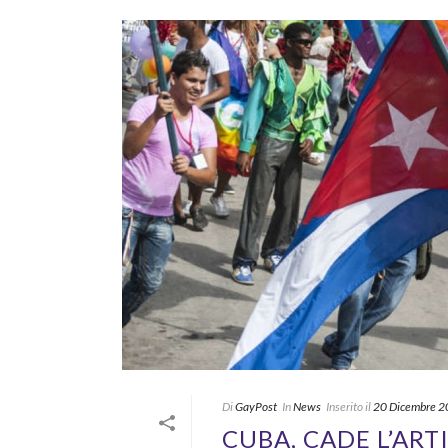
Di
GayPost
In
News
Inserito il
20 Dicembre 
CUBA, CADE L’AR