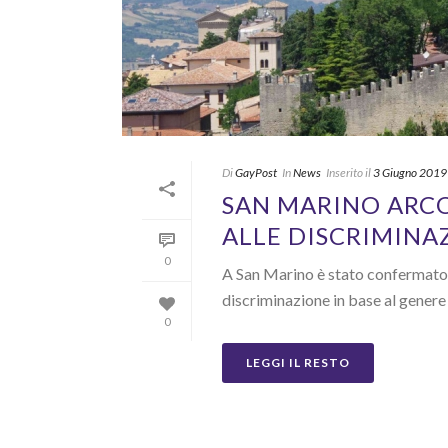
Di
GayPost
In
News
Inserito il
3 Giugno 2019
SAN MARINO ARCO
ALLE DISCRIMINA
0
A San Marino è stato confermato l’
discriminazione in base al genere 
0
LEGGI IL RESTO