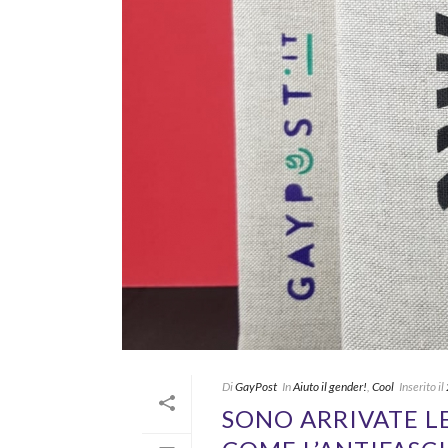
Di
GayPost
In
Aiuto il gender!
,
Cool
Inserito il
SONO ARRIVATE L