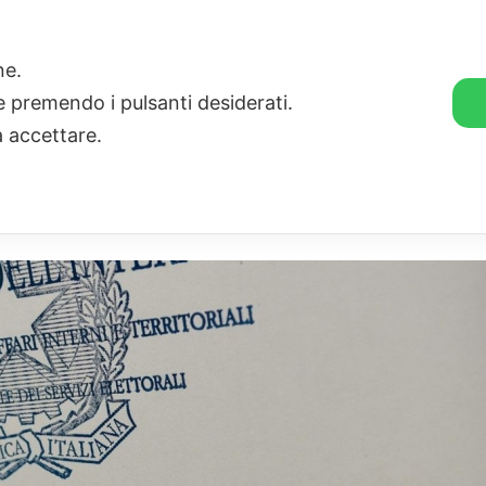
🛒 GENDER SHOP
STORIE
one.
ie premendo i pulsanti desiderati.
a accettare.