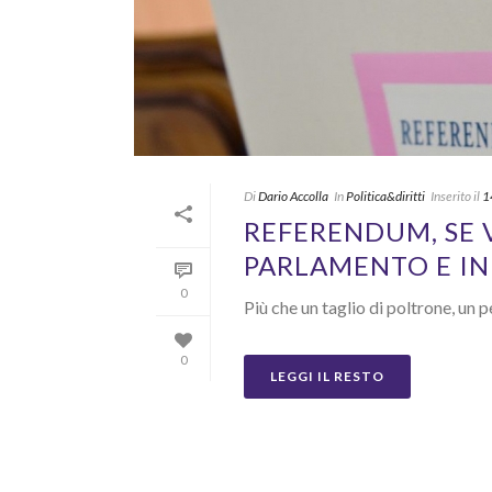
Di
Dario Accolla
In
Politica&diritti
Inserito il
1
REFERENDUM, SE 
PARLAMENTO E IN 
0
Più che un taglio di poltrone, u
0
LEGGI IL RESTO