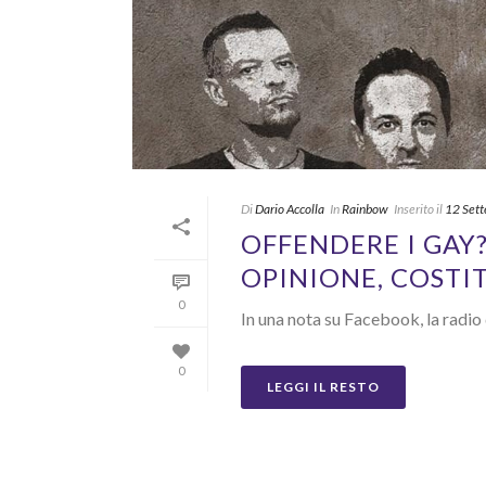
Di
Dario Accolla
In
Rainbow
Inserito il
12 Set
OFFENDERE I GAY?
OPINIONE, COSTI
0
In una nota su Facebook, la radio 
0
LEGGI IL RESTO