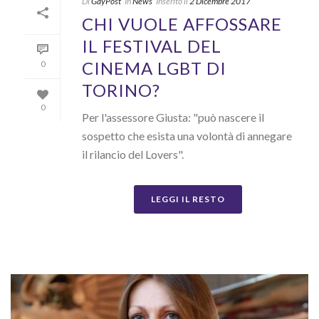
Di
GayPost
In
News
Inserito il
2 Dicembre 2017
CHI VUOLE AFFOSSARE
IL FESTIVAL DEL
CINEMA LGBT DI
0
TORINO?
0
Per l'assessore Giusta: "può nascere il
sospetto che esista una volontà di annegare
il rilancio del Lovers".
LEGGI IL RESTO