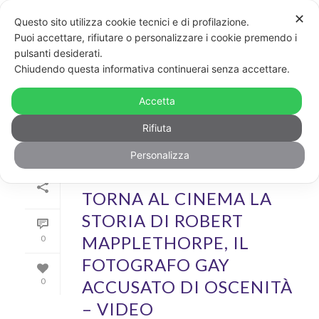
✕
Questo sito utilizza cookie tecnici e di profilazione.
Puoi accettare, rifiutare o personalizzare i cookie premendo i
pulsanti desiderati.
ARCHIVIO
Chiudendo questa informativa continuerai senza accettare.
Archivi Tag per: "cinema gay"
Accetta
Rifiuta
Personalizza
Di
GayPost
In
Cool
,
Video
Inserito il
15 Dicembre 2018
TORNA AL CINEMA LA
STORIA DI ROBERT
MAPPLETHORPE, IL
0
FOTOGRAFO GAY
ACCUSATO DI OSCENITÀ
0
– VIDEO