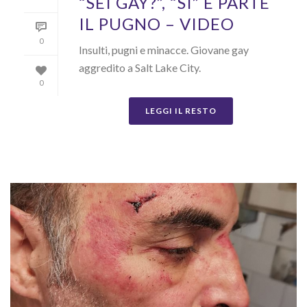
“SEI GAY?”, “SÌ” E PARTE
IL PUGNO – VIDEO
0
Insulti, pugni e minacce. Giovane gay
aggredito a Salt Lake City.
0
LEGGI IL RESTO