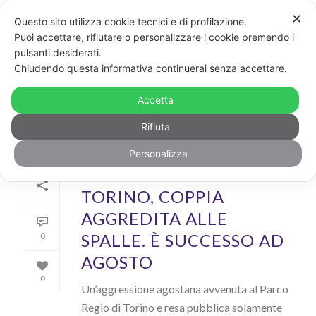
✕
Questo sito utilizza cookie tecnici e di profilazione.
Puoi accettare, rifiutare o personalizzare i cookie premendo i
pulsanti desiderati.
ARCHIVIO
Chiudendo questa informativa continuerai senza accettare.
Archivi Tag per: "aggressione omofobica"
Accetta
Rifiuta
Personalizza
Di
GayPost
In
News
Inserito il
21 Ottobre 2019
TORINO, COPPIA
AGGREDITA ALLE
SPALLE. È SUCCESSO AD
0
AGOSTO
0
Un’aggressione agostana avvenuta al Parco
Regio di Torino e resa pubblica solamente