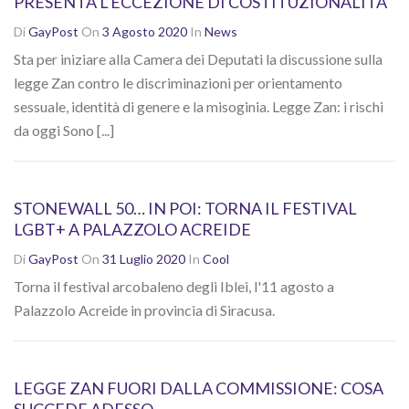
PRESENTA L’ECCEZIONE DI COSTITUZIONALITÀ
Di
GayPost
On
3 Agosto 2020
In
News
Sta per iniziare alla Camera dei Deputati la discussione sulla
legge Zan contro le discriminazioni per orientamento
sessuale, identità di genere e la misoginia. Legge Zan: i rischi
da oggi Sono [...]
STONEWALL 50… IN POI: TORNA IL FESTIVAL
LGBT+ A PALAZZOLO ACREIDE
Di
GayPost
On
31 Luglio 2020
In
Cool
Torna il festival arcobaleno degli Iblei, l'11 agosto a
Palazzolo Acreide in provincia di Siracusa.
LEGGE ZAN FUORI DALLA COMMISSIONE: COSA