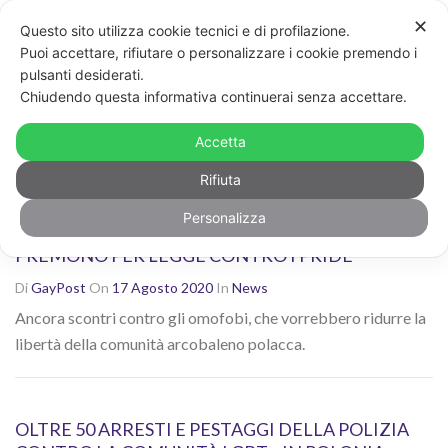
✕
Questo sito utilizza cookie tecnici e di profilazione.
Non sei contento dei risultati? Cerca di nuovo con altre
Puoi accettare, rifiutare o personalizzare i cookie premendo i
parole chiave
pulsanti desiderati.
CERCA
Chiudendo questa informativa continuerai senza accettare.
Ricerca risultati per: "omofobia"
Accetta
Rifiuta
Personalizza
POLONIA, ESTREMA DESTRA E CATTOLICI
PREMONO PER LEGGE CONTRO I PRIDE
Di
GayPost
On
17 Agosto 2020
In
News
Ancora scontri contro gli omofobi, che vorrebbero ridurre la
libertà della comunità arcobaleno polacca.
OLTRE 50 ARRESTI E PESTAGGI DELLA POLIZIA