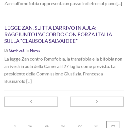
Zan sull’omofobia rappresenta un passo indietro sul piano [...]
LEGGE ZAN, SLITTA L’ARRIVO IN AULA:
RAGGIUNTO L’ACCORDO CON FORZA ITALIA
SULLA “CLAUSOLA SALVAIDEE”
Di
GayPost
In
News
La legge Zan contro l’omofobia, la transfobia e la bifobia non
arriverà in aula della Camera il 27 luglio come previsto. La
presidente della Commissione Giustizia, Francesca
Businarolo [...]
8
16
24
26
27
28
29