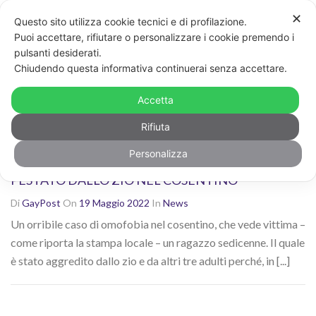
✕
Questo sito utilizza cookie tecnici e di profilazione.
Non sei contento dei risultati? Cerca di nuovo con altre
Puoi accettare, rifiutare o personalizzare i cookie premendo i
parole chiave
pulsanti desiderati.
CERCA
Chiudendo questa informativa continuerai senza accettare.
Ricerca risultati per: "omofobia"
Accetta
Rifiuta
Personalizza
NASTRO ARCOBALENO ALLO ZAINO: SEDICENNE
PESTATO DALLO ZIO NEL COSENTINO
Di
GayPost
On
19 Maggio 2022
In
News
Un orribile caso di omofobia nel cosentino, che vede vittima –
come riporta la stampa locale – un ragazzo sedicenne. Il quale
è stato aggredito dallo zio e da altri tre adulti perché, in [...]