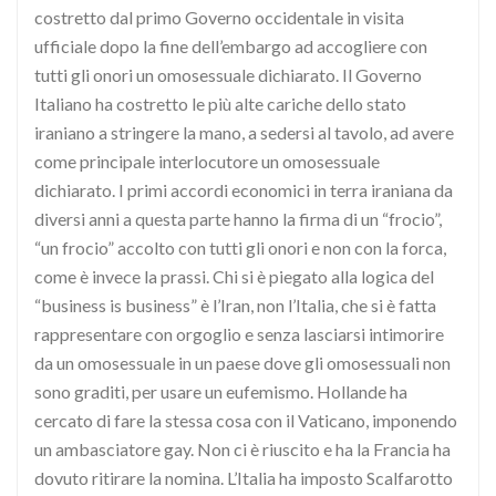
costretto dal primo Governo occidentale in visita
ufficiale dopo la fine dell’embargo ad accogliere con
tutti gli onori un omosessuale dichiarato. Il Governo
Italiano ha costretto le più alte cariche dello stato
iraniano a stringere la mano, a sedersi al tavolo, ad avere
come principale interlocutore un omosessuale
dichiarato. I primi accordi economici in terra iraniana da
diversi anni a questa parte hanno la firma di un “frocio”,
“un frocio” accolto con tutti gli onori e non con la forca,
come è invece la prassi. Chi si è piegato alla logica del
“business is business” è l’Iran, non l’Italia, che si è fatta
rappresentare con orgoglio e senza lasciarsi intimorire
da un omosessuale in un paese dove gli omosessuali non
sono graditi, per usare un eufemismo. Hollande ha
cercato di fare la stessa cosa con il Vaticano, imponendo
un ambasciatore gay. Non ci è riuscito e ha la Francia ha
dovuto ritirare la nomina. L’Italia ha imposto Scalfarotto