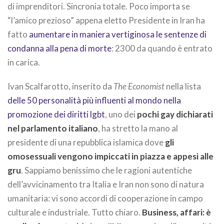
di imprenditori. Sincronia totale. Poco importa se
“l’amico prezioso” appena eletto Presidente in Iran ha
fatto
aumentare in maniera vertiginosa le sentenze di
condanna alla pena di morte
: 2300 da quando è entrato
in carica.
Ivan Scalfarotto, inserito da
The Economist
nella lista
delle 50 personalità più influenti al mondo nella
promozione dei diritti lgbt
, uno dei
pochi gay dichiarati
nel parlamento italiano
, ha stretto la mano al
presidente di una repubblica islamica dove
gli
omosessuali vengono impiccati in piazza e appesi alle
gru
. Sappiamo benissimo che le ragioni autentiche
dell’avvicinamento tra Italia e Iran non sono di natura
umanitaria: vi sono accordi di cooperazione in campo
culturale e industriale. Tutto chiaro.
Business, affari: è