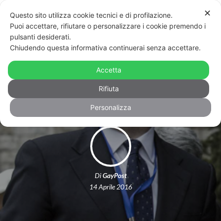
✕
Questo sito utilizza cookie tecnici e di profilazione.
Puoi accettare, rifiutare o personalizzare i cookie premendo i
pulsanti desiderati.
Chiudendo questa informativa continuerai senza accettare.
Scalfarotto in Iran sigla accordi con
Accetta
chi impicca i gay: business is business
Rifiuta
Personalizza
Di
GayPost
14 Aprile 2016