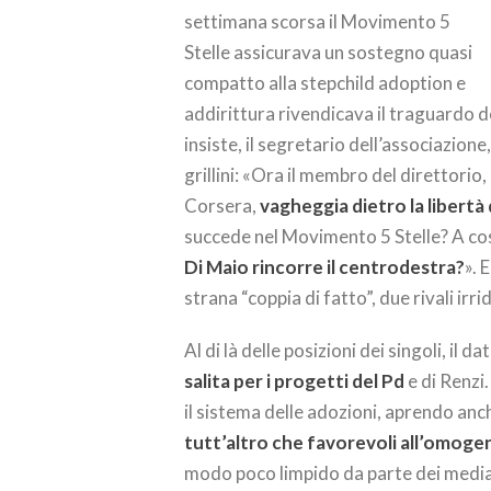
settimana scorsa il Movimento 5
Stelle assicurava un sostegno quasi
compatto alla stepchild adoption e
addirittura rivendicava il traguardo d
insiste, il segretario dell’associazion
grillini: «Ora il membro del direttorio,
Corsera,
vagheggia dietro la libertà
succede nel Movimento 5 Stelle? A c
Di Maio rincorre il centrodestra?
». 
strana “coppia di fatto”, due rivali irri
Al di là delle posizioni dei singoli, il d
salita per i progetti del Pd
e di Renzi
il sistema delle adozioni, aprendo anc
tutt’altro che favorevoli all’omogen
modo poco limpido da parte dei media.