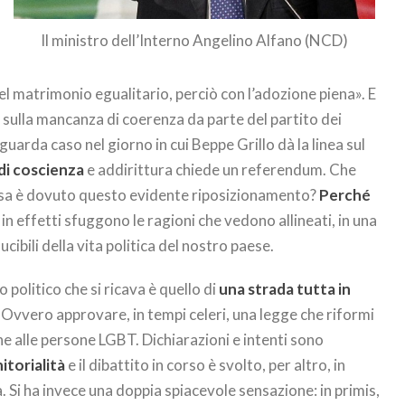
Il ministro dell’Interno Angelino Alfano (NCD)
el matrimonio egualitario, perciò con l’adozione piena». E
e, sulla mancanza di coerenza da parte del partito dei
 guarda caso nel giorno in cui Beppe Grillo dà la linea sul
 di coscienza
e addirittura chiede un referendum. Che
osa è dovuto questo evidente riposizionamento?
Perché
E in effetti sfuggono le ragioni che vedono allineati, in una
ducibili della vita politica del nostro paese.
ato politico che si ricava è quello di
una strada tutta in
. Ovvero approvare, in tempi celeri, una legge che riformi
he alle persone LGBT. Dichiarazioni e intenti sono
itorialità
e il dibattito in corso è svolto, per altro, in
 Si ha invece una doppia spiacevole sensazione: in primis,