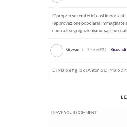
E’ proprio su temi etici così importa
l’approvazione popolare! Immaginate se
contro il segregazionismo, sai che ris
Giovanni
Rispondi
2 Marzo 2016
Di Maio é figlio di Antonio Di Maio dir
L