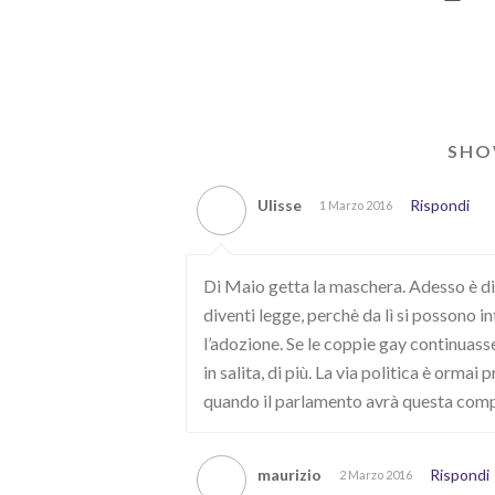
SHO
Ulisse
Rispondi
1 Marzo 2016
Di Maio getta la maschera. Adesso è di 
diventi legge, perchè da lì si possono i
l’adozione. Se le coppie gay continuasse
in salita, di più. La via politica è orma
quando il parlamento avrà questa com
maurizio
Rispondi
2 Marzo 2016