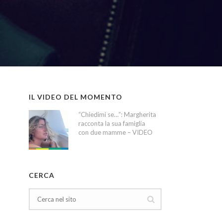
IL VIDEO DEL MOMENTO
“Chiedimi se…”: Margherita
racconta la sua famiglia
con due mamme – VIDEO
CERCA