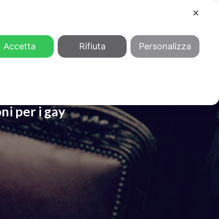
✕
COOL
GENDER
CHI SIAMO
Accetta
Rifiuta
Personalizza
ni per i gay