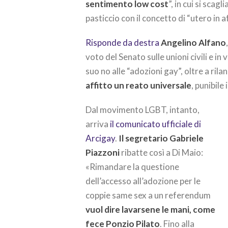
sentimento low cost
”, in cui si sca
pasticcio con il concetto di “utero in af
Risponde da destra
Angelino Alfano
voto del Senato sulle unioni civili e in
suo no alle “adozioni gay”, oltre a ril
affitto un reato universale
, punibile
Dal movimento LGBT, intanto,
arriva
il comunicato ufficiale di
Arcigay
.
Il segretario Gabriele
Piazzoni
ribatte così a Di Maio:
«Rimandare la questione
dell’accesso all’adozione per le
coppie same sex a un referendum
vuol dire lavarsene le mani, come
fece Ponzio Pilato
. Fino alla