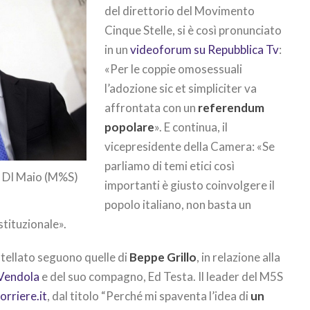
del direttorio del Movimento
Cinque Stelle, si è così pronunciato
in un
videoforum su Repubblica Tv
:
«Per le coppie omosessuali
l’adozione sic et simpliciter va
affrontata con un
referendum
popolare
». E continua, il
vicepresidente della Camera: «Se
parliamo di temi etici così
gi DI Maio (M%S)
importanti è giusto coinvolgere il
popolo italiano, non basta un
tituzionale».
stellato seguono quelle di
Beppe Grillo
, in relazione alla
i Vendola
e del suo compagno, Ed Testa. Il leader del M5S
orriere.it
, dal titolo “Perché mi spaventa l’idea di
un