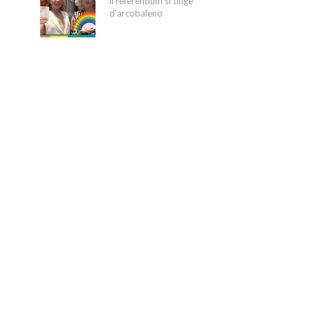
il referendum si tinge
d’arcobaleno