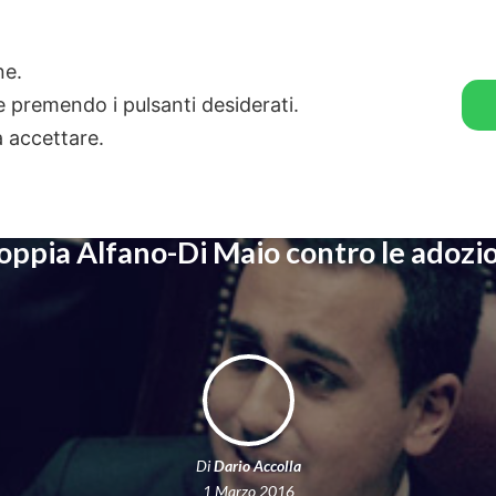
🛒 GENDER SHOP
STORIE
one.
ie premendo i pulsanti desiderati.
a accettare.
oppia Alfano-Di Maio contro le adozio
Di
Dario Accolla
1 Marzo 2016