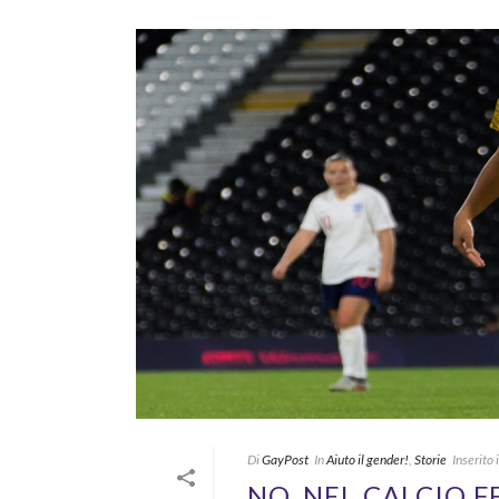
Di
GayPost
In
Aiuto il gender!
,
Storie
Inserito i
NO, NEL CALCIO 