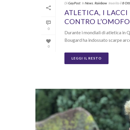
Di
GayPost
In
News
,
Rainbow
Inserito il
8 Ot
ATLETICA, I LACC
CONTRO L’OMOFOB
0
Durante i mondiali di atletica in 
Bougard ha indossato scarpe ar
0
LEGGI IL RESTO