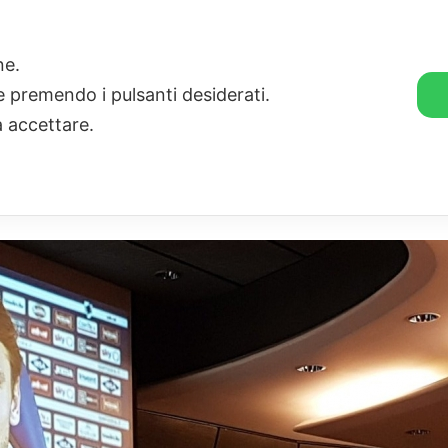
🛒 GENDER SHOP
STORIE
one.
ie premendo i pulsanti desiderati.
a accettare.