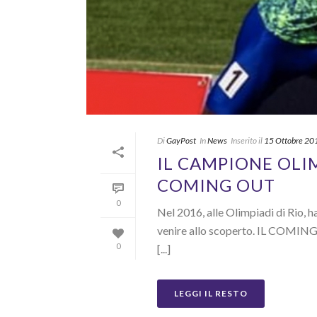
Di
GayPost
In
News
Inserito il
15 Ottobre 20
IL CAMPIONE OLI
COMING OUT
0
Nel 2016, alle Olimpiadi di Rio, h
venire allo scoperto. IL COMING 
0
[...]
LEGGI IL RESTO