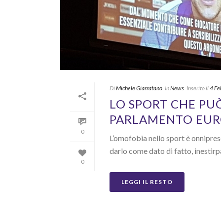
Di
Michele Giarratano
In
News
Inserito il
4 Fe
LO SPORT CHE PU
PARLAMENTO EU
0
L’omofobia nello sport è onnipresen
darlo come dato di fatto, inestirp
0
LEGGI IL RESTO