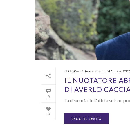
Di
GayPost
In
News
Inserito il
4 Ottobre 201
IL NUOTATORE A
DI AVERLO CACCI
0
La denuncia dell'atleta sul suo pr
0
LEGGI IL RESTO