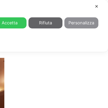
✕
COOL
GENDER
CHI SIAMO
Accetta
Rifiuta
Personalizza