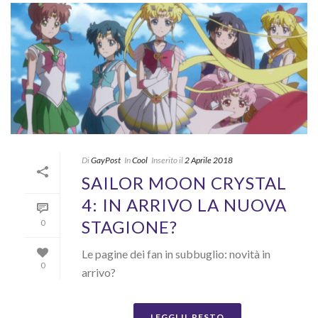
Di
GayPost
In
Cool
Inserito il
2 Aprile 2018
SAILOR MOON CRYSTAL
4: IN ARRIVO LA NUOVA
STAGIONE?
0
Le pagine dei fan in subbuglio: novità in
0
arrivo?
LEGGI IL RESTO