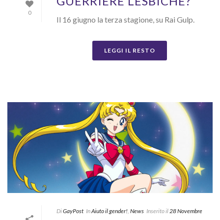
GUERRIERE LESBICHE?
0
Il 16 giugno la terza stagione, su Rai Gulp.
LEGGI IL RESTO
Di
GayPost
In
Aiuto il gender!
,
News
Inserito il
28 Novembre