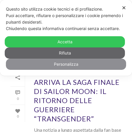
✕
Questo sito utilizza cookie tecnici e di profilazione.
Puoi accettare, rifiutare o personalizzare i cookie premendo i
pulsanti desiderati.
ARCHIVIO
Chiudendo questa informativa continuerai senza accettare.
Archivi Tag per: "sailor moon"
Accetta
Rifiuta
Personalizza
Di
GayPost
In
News
Inserito il
7 Giugno 2024
ARRIVA LA SAGA FINALE
DI SAILOR MOON: IL
RITORNO DELLE
0
GUERRIERE
“TRANSGENDER”
0
Una notizia a lungo aspettata dalla fan base