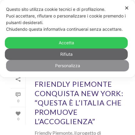
✕
Questo sito utilizza cookie tecnici e di profilazione.
Puoi accettare, rifiutare o personalizzare i cookie premendo i
pulsanti desiderati.
ARCHIVIO
Chiudendo questa informativa continuerai senza accettare.
Archivi Tag per: "piemonte"
Accetta
Rifiuta
Personalizza
Di
GayPost
In
News
Inserito il
20 Giugno 2019
FRIENDLY PIEMONTE
CONQUISTA NEW YORK:
“QUESTA È L’ITALIA CHE
0
PROMUOVE
L’ACCOGLIENZA”
0
Friendly Piemonte, il progetto di