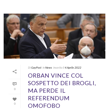
Di
GayPost
In
News
Inserito il
4 Aprile 2022
ORBAN VINCE COL
SOSPETTO DEI BROGLI,
MA PERDE IL
0
REFERENDUM
OMOFOBO
0