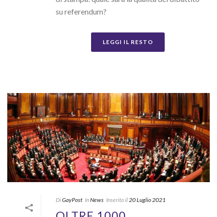
su referendum?
LEGGI IL RESTO
Di
GayPost
In
News
Inserito il
20 Luglio 2021
OLTRE 1000