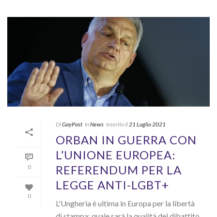
Di
GayPost
In
News
Inserito il
21 Luglio 2021
ORBAN IN GUERRA CON
L’UNIONE EUROPEA:
REFERENDUM PER LA
0
LEGGE ANTI-LGBT+
0
L'Ungheria è ultima in Europa per la libertà
di stampa: quale sarà la qualità del dibattito