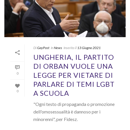
Di
GayPost
In
News
Inserito il
13 Giugno 2021
UNGHERIA, IL PARTITO
DI ORBAN VUOLE UNA
LEGGE PER VIETARE DI
0
PARLARE DI TEMI LGBT
A SCUOLA
0
"Ogni testo di propaganda o promozione
dell'omosessualità è dannoso per i
minorenni", per Fidesz.