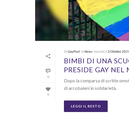
Di
GayPost
In
News
Inserito il
3 Ottobre 201
BIMBI DI UNA SC
PRESIDE GAY NEL
0
Dopo la comparsa di scritte omofo
di arcobaleni in solidarietà.
0
LEGGI IL RESTO