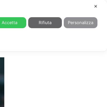
✕
COOL
GENDER
CHI SIAMO
Accetta
Rifiuta
Personalizza