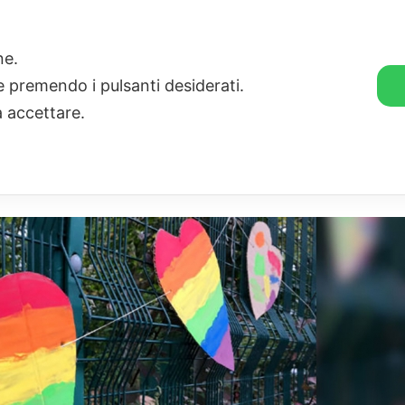
🛒 GENDER SHOP
STORIE
one.
ie premendo i pulsanti desiderati.
a accettare.