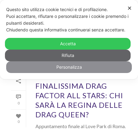
✕
Questo sito utilizza cookie tecnici e di profilazione.
Puoi accettare, rifiutare o personalizzare i cookie premendo i
pulsanti desiderati.
ARCHIVIO
Chiudendo questa informativa continuerai senza accettare.
Archivi Tag per: "love park"
Accetta
Rifiuta
Personalizza
Di
GayPost
In
Cool
Inserito il
14 Luglio 2018
FINALISSIMA DRAG
FACTOR ALL STARS: CHI
SARÀ LA REGINA DELLE
0
DRAG QUEEN?
0
Appuntamento finale al Love Park di Roma.