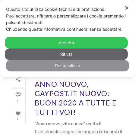
✕
Questo sito utilizza cookie tecnici e di profilazione.
Puoi accettare, rifiutare o personalizzare i cookie premendo i
pulsanti desiderati.
ARCHIVIO
Chiudendo questa informativa continuerai senza accettare.
Archivi Tag per: "Intersezionalità"
Accetta
Rifiuta
Personalizza
Di
GayPost
In
Rainbow
Inserito il
1 Gennaio 2020
ANNO NUOVO,
GAYPOST.IT NUOVO:
BUON 2020 A TUTTE E
0
TUTTI VOI!
0
“Anno nuovo, vita nuova” recita il
tradizionale adagio che popola i discorsi di