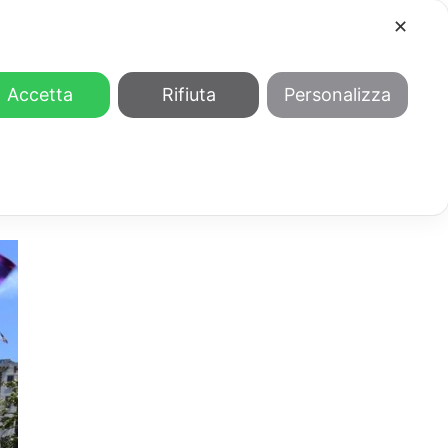
✕
COOL
GENDER
CHI SIAMO
Accetta
Rifiuta
Personalizza