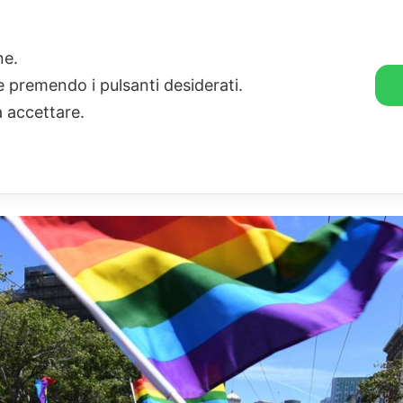
🛒 GENDER SHOP
STORIE
one.
ie premendo i pulsanti desiderati.
a accettare.