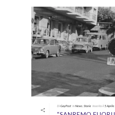
Di
GayPost
In
News
,
Storie
Inserito il
5 April
“SANREMO FUORI!”