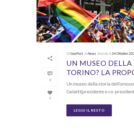
Di
GayPost
In
News
Inserito il
24 Ottobre 20
UN MUSEO DELLA 
TORINO? LA PROP
0
Un museo della storia dell’omoses
Gelatti(presidente e co-presiden
0
LEGGI IL RESTO