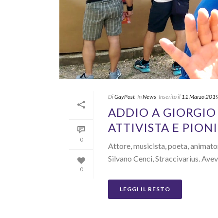
Di
GayPost
In
News
Inserito il
11 Marzo 201
ADDIO A GIORGIO
ATTIVISTA E PION
0
Attore, musicista, poeta, animator
Silvano Cenci, Straccivarius. Ave
0
LEGGI IL RESTO