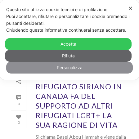
✕
Questo sito utilizza cookie tecnici e di profilazione.
Puoi accettare, rifiutare o personalizzare i cookie premendo i
pulsanti desiderati.
ARCHIVIO
Chiudendo questa informativa continuerai senza accettare.
Archivi Tag per: "Edmonton"
Accetta
Rifiuta
Personalizza
Di
GayPost
In
News
Inserito il
5 Novembre 2019
RIFUGIATO SIRIANO IN
CANADA FA DEL
SUPPORTO AD ALTRI
0
RIFUGIATI LGBT+ LA
SUA RAGIONE DI VITA
0
Si chiama Basel Abou Hamrah e viene dalla