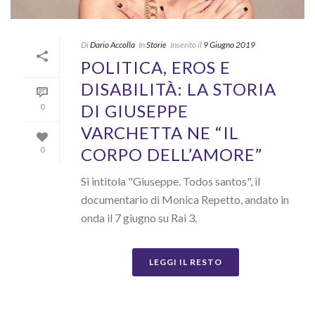
Di
Dario Accolla
In
Storie
Inserito il
9 Giugno 2019
POLITICA, EROS E
DISABILITÀ: LA STORIA
DI GIUSEPPE
0
VARCHETTA NE “IL
CORPO DELL’AMORE”
0
Si intitola "Giuseppe. Todos santos", il
documentario di Monica Repetto, andato in
onda il 7 giugno su Rai 3.
LEGGI IL RESTO