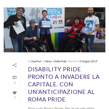
Di
GayPost
In
News
,
Onda Pride
Inserito il
5 Giugno 2019
DISABILITY PRIDE
PRONTO A INVADERE LA
CAPITALE. CON
0
UN’ANTICIPAZIONE AL
ROMA PRIDE
0
Non solo Roma Pride. Per le strade della