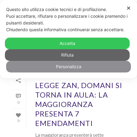
✕
Questo sito utilizza cookie tecnici e di profilazione.
Puoi accettare, rifiutare o personalizzare i cookie premendo i
pulsanti desiderati.
ARCHIVIO
Chiudendo questa informativa continuerai senza accettare.
Archivi Tag per: "disabilità"
Accetta
Rifiuta
Personalizza
Di
GayPost
In
News
Inserito il
26 Ottobre 2020
LEGGE ZAN, DOMANI SI
TORNA IN AULA: LA
MAGGIORANZA
0
PRESENTA 7
EMENDAMENTI
0
La maggioranza presenterà sette