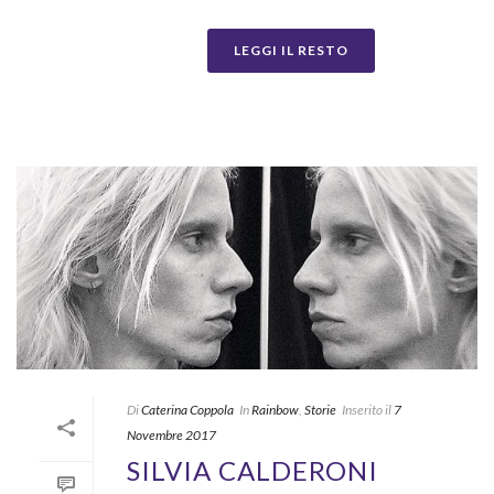
LEGGI IL RESTO
Di
Caterina Coppola
In
Rainbow
,
Storie
Inserito il
7
Novembre 2017
SILVIA CALDERONI