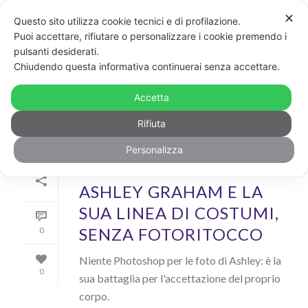
✕
Questo sito utilizza cookie tecnici e di profilazione.
Puoi accettare, rifiutare o personalizzare i cookie premendo i
pulsanti desiderati.
ARCHIVIO
Chiudendo questa informativa continuerai senza accettare.
Archivi Tag per: "corpi"
Accetta
Rifiuta
Personalizza
Di
GayPost
In
Cool
Inserito il
3 Maggio 2018
ASHLEY GRAHAM E LA
SUA LINEA DI COSTUMI,
SENZA FOTORITOCCO
0
Niente Photoshop per le foto di Ashley: è la
0
sua battaglia per l'accettazione del proprio
corpo.