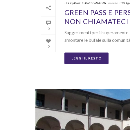
Di
GayPost
In
Politica&diritti
Inserito il
13 Ag
GREEN PASS E PER
NON CHIAMATECI 
0
Suggerimenti per il superamento i
smontare le bufale sulla comunità
0
LEGGI IL RESTO