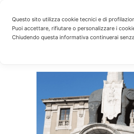
Questo sito utilizza cookie tecnici e di profilazi
Puoi accettare, rifiutare o personalizzare i cook
ARCHIVIO
Chiudendo questa informativa continuerai senz
Archivi Tag per: "carriera alias"