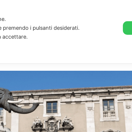
🛒 GENDER SHOP
STORIE
one.
ie premendo i pulsanti desiderati.
a accettare.