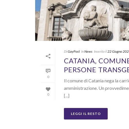
Di
GayPost
In
News
Inserito il
22 Giugno 20
CATANIA, COMUNE
PERSONE TRANSG
0
Il comune di Catania nega la carri
amministrazione. Un provvediment
0
[...]
LEGGI IL RESTO