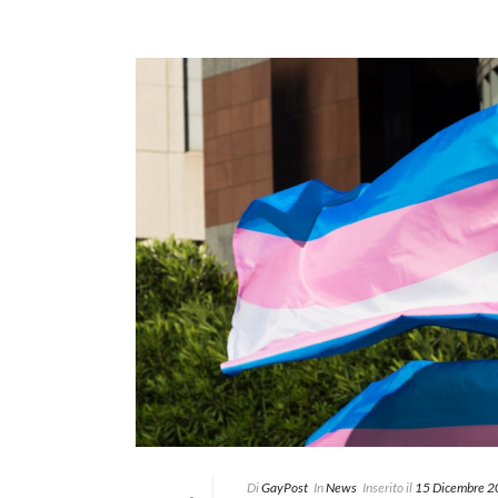
Di
GayPost
In
News
Inserito il
15 Dicembre 