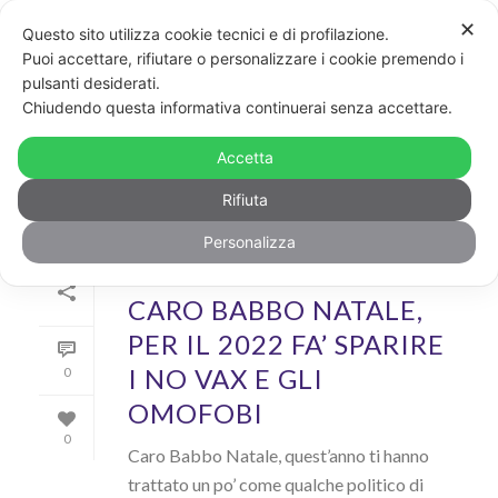
✕
Questo sito utilizza cookie tecnici e di profilazione.
Puoi accettare, rifiutare o personalizzare i cookie premendo i
pulsanti desiderati.
ARCHIVIO
Chiudendo questa informativa continuerai senza accettare.
Archivi Tag per: "Babbo Natale"
Accetta
Rifiuta
Personalizza
Di
Dario Accolla
In
News
Inserito il
24 Dicembre 2021
CARO BABBO NATALE,
PER IL 2022 FA’ SPARIRE
I NO VAX E GLI
0
OMOFOBI
0
Caro Babbo Natale, quest’anno ti hanno
trattato un po’ come qualche politico di