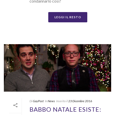
condannarlo così?
LEGGI IL RESTO
Di
GayPost
In
News
Inserito il
23 Dicembre 2016
BABBO NATALE ESISTE: