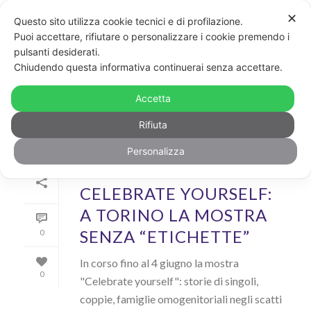
✕
Questo sito utilizza cookie tecnici e di profilazione.
Puoi accettare, rifiutare o personalizzare i cookie premendo i
pulsanti desiderati.
ARCHIVIO
Chiudendo questa informativa continuerai senza accettare.
Archivi Tag per: "Alice Arduino"
Accetta
Rifiuta
Personalizza
Di
Irene Moretti
In
Cool
Inserito il
8 Maggio 2018
CELEBRATE YOURSELF:
A TORINO LA MOSTRA
SENZA “ETICHETTE”
0
In corso fino al 4 giugno la mostra
0
"Celebrate yourself": storie di singoli,
coppie, famiglie omogenitoriali negli scatti