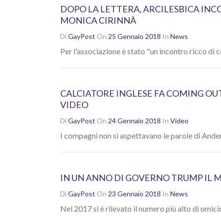
DOPO LA LETTERA, ARCILESBICA INC
MONICA CIRINNÀ
Di
GayPost
On
25 Gennaio 2018
In
News
Per l'associazione è stato "un incontro ricco di 
CALCIATORE INGLESE FA COMING OUT
VIDEO
Di
GayPost
On
24 Gennaio 2018
In
Video
I compagni non si aspettavano le parole di Ande
IN UN ANNO DI GOVERNO TRUMP IL 
Di
GayPost
On
23 Gennaio 2018
In
News
Nel 2017 si è rilevato il numero più alto di omici