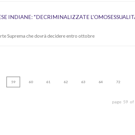
ESE INDIANE: “DECRIMINALIZZATE L’OMOSESSUALIT
 Corte Suprema che dovrà decidere entro ottobre
59
60
61
62
63
64
72
page 59 of