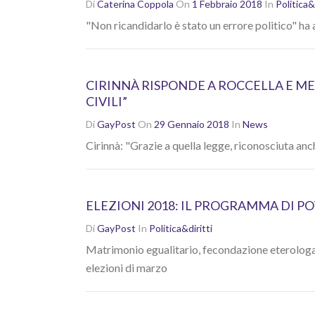
Di
Caterina Coppola
On
1 Febbraio 2018
In
Politica&
"Non ricandidarlo è stato un errore politico" ha a
CIRINNÀ RISPONDE A ROCCELLA E ME
CIVILI”
Di
GayPost
On
29 Gennaio 2018
In
News
Cirinnà: "Grazie a quella legge, riconosciuta anc
ELEZIONI 2018: IL PROGRAMMA DI POT
Di
GayPost
In
Politica&diritti
Matrimonio egualitario, fecondazione eterologa 
elezioni di marzo