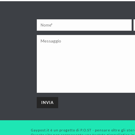
Gaypost.it è un progetto di P.O.ST - pensare oltre gli stero
Questo sito non rappresenta una testata giornalistica in