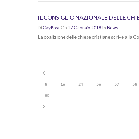
IL CONSIGLIO NAZIONALE DELLE CHI
Di
GayPost
On
17 Gennaio 2018
In
News
La coalizione delle chiese cristiane scrive alla
8
16
24
56
57
58
80