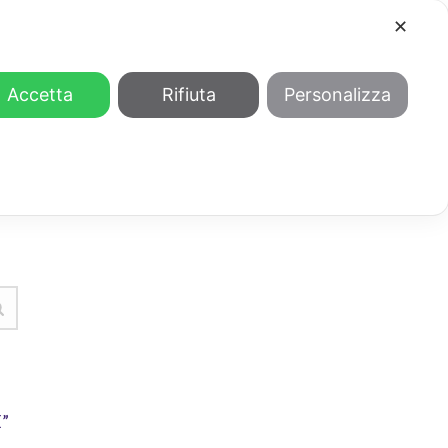
✕
COOL
GENDER
CHI SIAMO
Accetta
Rifiuta
Personalizza
”