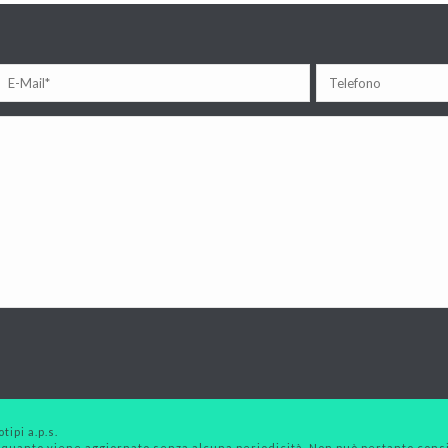
tipi a.p.s.
 quanto viene aggiornato senza alcuna periodicità. Non può pertanto consid