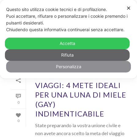
✕
Questo sito utilizza cookie tecnici e di profilazione.
Puoi accettare, rifiutare o personalizzare i cookie premendo i
pulsanti desiderati.
ARCHIVIO
Chiudendo questa informativa continuerai senza accettare.
Author Archive for: "giuseppe_giulio"
Accetta
Rifiuta
Personalizza
Di
Giuseppe Giulio
In
Cool
Inserito il
30 Ottobre 2017
VIAGGI: 4 METE IDEALI
PER UNA LUNA DI MIELE
(GAY)
0
INDIMENTICABILE
0
State preparando la vostra unione civile e
non avete ancora scelto la meta del viaggio