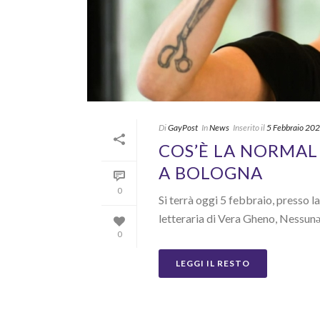
Di
GayPost
In
News
Inserito il
5 Febbraio 20
COS’È LA NORMAL
A BOLOGNA
0
Si terrà oggi 5 febbraio, presso l
letteraria di Vera Gheno, Nessunə 
0
LEGGI IL RESTO