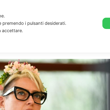
🛒 GENDER SHOP
STORIE
one.
ie premendo i pulsanti desiderati.
a accettare.