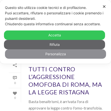
✕
Questo sito utilizza cookie tecnici e di profilazione.
Puoi accettare, rifiutare o personalizzare i cookie premendo i
pulsanti desiderati.
ARCHIVIO
Chiudendo questa informativa continuerai senza accettare.
Archivi Tag per: "valle aurelia"
Accetta
Rifiuta
Personalizza
Di
GayPost
In
News
Inserito il
21 Marzo 2021
TUTTI CONTRO
L’AGGRESSIONE
OMOFOBA DI ROMA, MA
0
LA LEGGE RISTAGNA
0
Basta benaltrismi, è arrivata l'ora di
approvare la legge contro l'omo-transfobia.