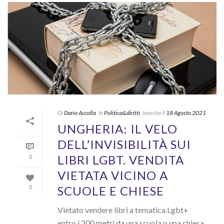
Di
Dario Accolla
In
Politica&diritti
Inserito il
18 Agosto 2021
UNGHERIA: IL VELO
DELL’INVISIBILITÀ SUI
LIBRI LGBT. VENDITA
0
VIETATA VICINO A
SCUOLE E CHIESE
0
Vietato vendere libri a tematica Lgbt+
entro i 200 metri da una scuola o una chiesa.