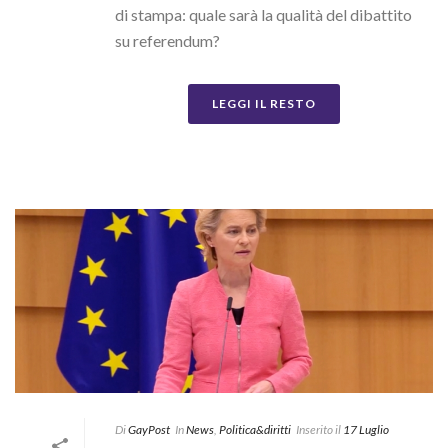
di stampa: quale sarà la qualità del dibattito
su referendum?
LEGGI IL RESTO
Di
GayPost
In
News
,
Politica&diritti
Inserito il
17 Luglio