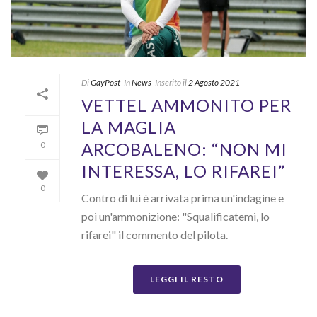
Di
GayPost
In
News
Inserito il
2 Agosto 2021
VETTEL AMMONITO PER
LA MAGLIA
ARCOBALENO: “NON MI
0
INTERESSA, LO RIFAREI”
0
Contro di lui è arrivata prima un'indagine e
poi un'ammonizione: "Squalificatemi, lo
rifarei" il commento del pilota.
LEGGI IL RESTO