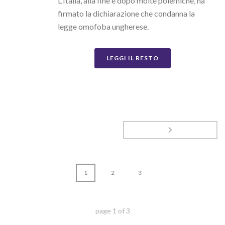
L'Italia, alla fine e dopo molte polemiche, ha
firmato la dichiarazione che condanna la
legge omofoba ungherese.
LEGGI IL RESTO
1
2
3
page
1
of
3