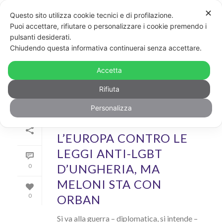
✕
Questo sito utilizza cookie tecnici e di profilazione.
Puoi accettare, rifiutare o personalizzare i cookie premendo i
pulsanti desiderati.
ARCHIVIO
Chiudendo questa informativa continuerai senza accettare.
Archivi Tag per: "Ungheria"
Accetta
Rifiuta
Personalizza
Di
GayPost
In
News
Inserito il
8 Aprile 2023
L’EUROPA CONTRO LE
LEGGI ANTI-LGBT
D’UNGHERIA, MA
0
MELONI STA CON
ORBAN
0
Si va alla guerra – diplomatica, si intende –