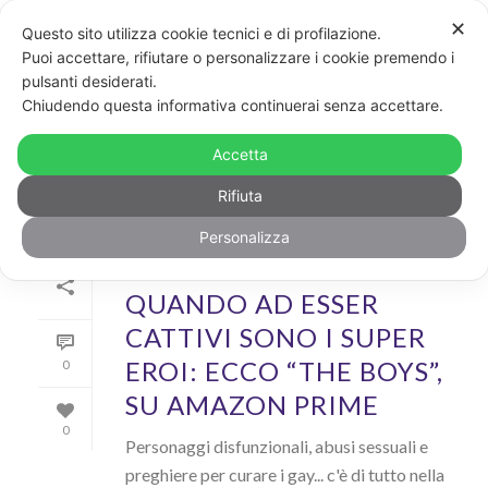
✕
Questo sito utilizza cookie tecnici e di profilazione.
Puoi accettare, rifiutare o personalizzare i cookie premendo i
pulsanti desiderati.
ARCHIVIO
Chiudendo questa informativa continuerai senza accettare.
Archivi Tag per: "super eroi"
Accetta
Rifiuta
Personalizza
Di
GayPost
In
Cool
Inserito il
21 Settembre 2019
QUANDO AD ESSER
CATTIVI SONO I SUPER
EROI: ECCO “THE BOYS”,
0
SU AMAZON PRIME
0
Personaggi disfunzionali, abusi sessuali e
preghiere per curare i gay... c'è di tutto nella