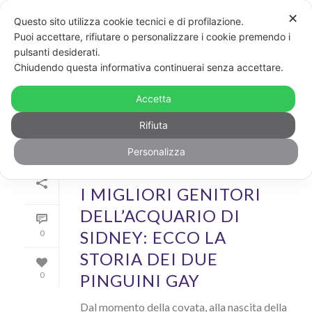
✕
Questo sito utilizza cookie tecnici e di profilazione.
Puoi accettare, rifiutare o personalizzare i cookie premendo i
pulsanti desiderati.
ARCHIVIO
Chiudendo questa informativa continuerai senza accettare.
Archivi Tag per: "Sidney"
Accetta
Rifiuta
Personalizza
Di
GayPost
In
News
Inserito il
22 Gennaio 2019
I MIGLIORI GENITORI
DELL’ACQUARIO DI
SIDNEY: ECCO LA
0
STORIA DEI DUE
PINGUINI GAY
0
Dal momento della covata, alla nascita della