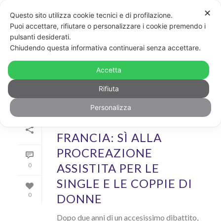
✕
Questo sito utilizza cookie tecnici e di profilazione.
Puoi accettare, rifiutare o personalizzare i cookie premendo i
pulsanti desiderati.
ARCHIVIO
Chiudendo questa informativa continuerai senza accettare.
Archivi Tag per: "procreazione assistita"
Accetta
Rifiuta
Personalizza
Di
GayPost
In
News
Inserito il
30 Giugno 2021
FRANCIA: SÌ ALLA
PROCREAZIONE
ASSISTITA PER LE
0
SINGLE E LE COPPIE DI
DONNE
0
Dopo due anni di un accesissimo dibattito,