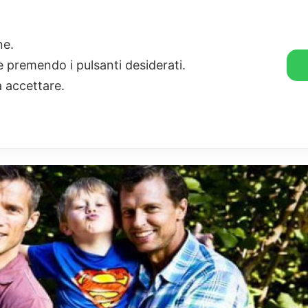
🛒 GENDER SHOP
STORIE
one.
ie premendo i pulsanti desiderati.
a accettare.