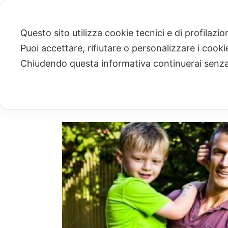
Questo sito utilizza cookie tecnici e di profilazi
Puoi accettare, rifiutare o personalizzare i cook
ARCHIVIO
Chiudendo questa informativa continuerai senz
Archivi Tag per: "primavera dei diritti"