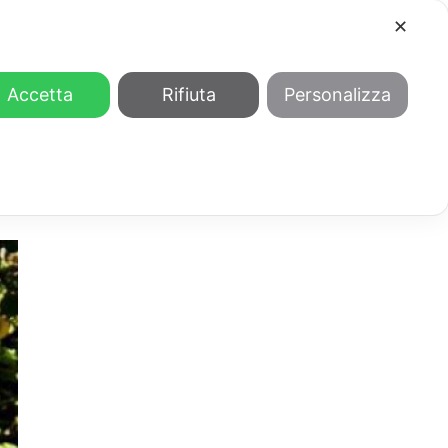
✕
COOL
GENDER
CHI SIAMO
Accetta
Rifiuta
Personalizza