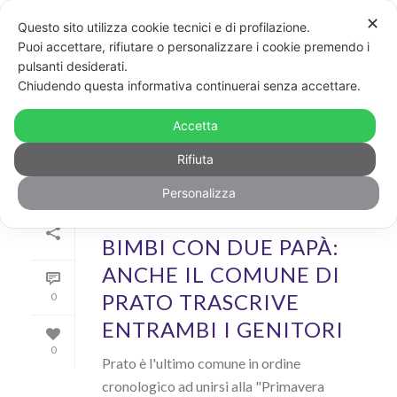
✕
Questo sito utilizza cookie tecnici e di profilazione.
Puoi accettare, rifiutare o personalizzare i cookie premendo i
pulsanti desiderati.
ARCHIVIO
Chiudendo questa informativa continuerai senza accettare.
Archivi Tag per: "Prato"
Accetta
Rifiuta
Personalizza
Di
GayPost
In
News
Inserito il
24 Maggio 2018
BIMBI CON DUE PAPÀ:
ANCHE IL COMUNE DI
PRATO TRASCRIVE
0
ENTRAMBI I GENITORI
0
Prato è l'ultimo comune in ordine
cronologico ad unirsi alla "Primavera