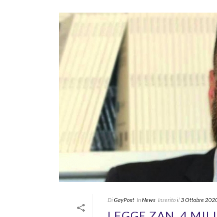
Di
GayPost
In
News
Inserito il
3 Ottobre 202
LEGGE ZAN, 4 MIL