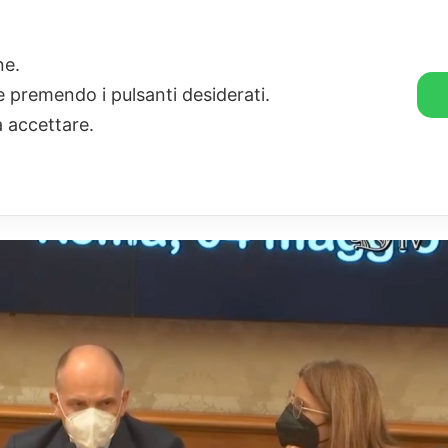
🛒 GENDER SHOP
STORIE
one.
ie premendo i pulsanti desiderati.
a accettare.