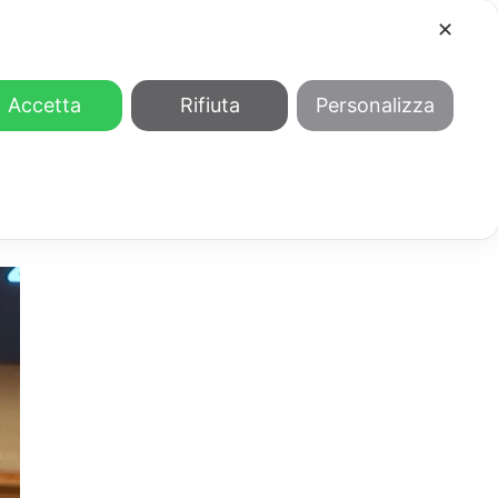
✕
COOL
GENDER
CHI SIAMO
Accetta
Rifiuta
Personalizza