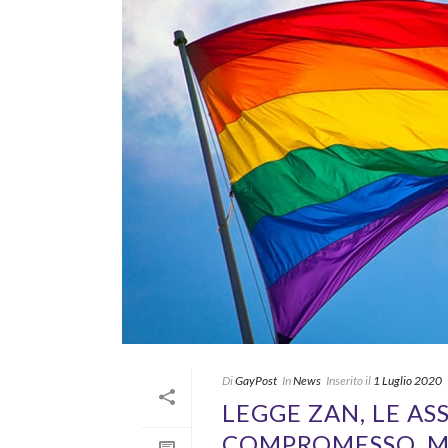
Di
GayPost
In
News
Inserito il
1 Luglio 2020
LEGGE ZAN, LE AS
COMPROMESSO, MA