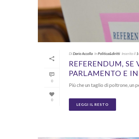
Di
Dario Accolla
In
Politica&diritti
Inserito il
1
REFERENDUM, SE 
PARLAMENTO E IN 
0
Più che un taglio di poltrone, u
0
LEGGI IL RESTO