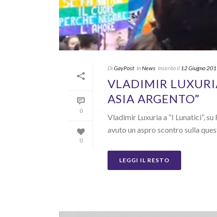
Di
GayPost
In
News
Inserito il
12 Giugno 20
VLADIMIR LUXURIA
ASIA ARGENTO”
0
Vladimir Luxuria a “I Lunatici”, 
avuto un aspro scontro sulla questi
0
LEGGI IL RESTO