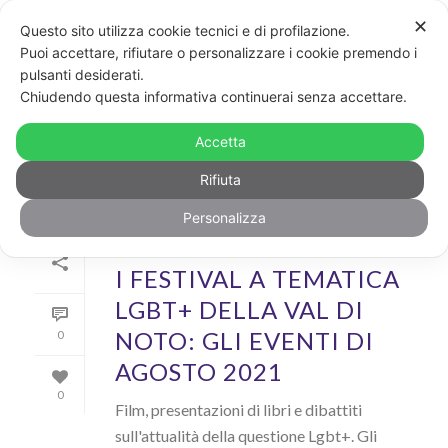
✕
Questo sito utilizza cookie tecnici e di profilazione.
Puoi accettare, rifiutare o personalizzare i cookie premendo i
pulsanti desiderati.
ARCHIVIO
Chiudendo questa informativa continuerai senza accettare.
Archivi Tag per: "palazzolo acredine"
Accetta
Rifiuta
Personalizza
Di
GayPost
In
Cool
Inserito il
30 Luglio 2021
I FESTIVAL A TEMATICA
LGBT+ DELLA VAL DI
NOTO: GLI EVENTI DI
0
AGOSTO 2021
0
Film, presentazioni di libri e dibattiti
sull'attualità della questione Lgbt+. Gli