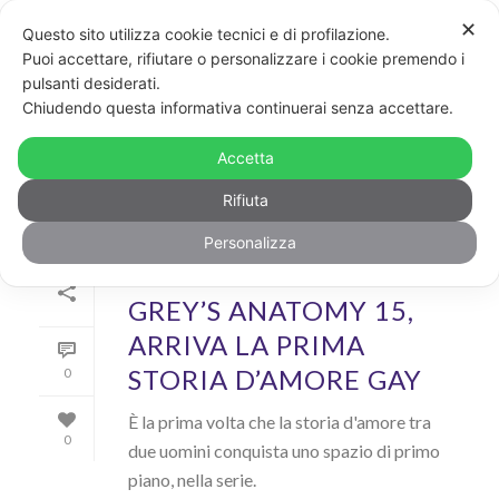
✕
Questo sito utilizza cookie tecnici e di profilazione.
Puoi accettare, rifiutare o personalizzare i cookie premendo i
pulsanti desiderati.
ARCHIVIO
Chiudendo questa informativa continuerai senza accettare.
Archivi Tag per: "medical drama"
Accetta
Rifiuta
Personalizza
Di
GayPost
In
Cool
Inserito il
29 Settembre 2018
GREY’S ANATOMY 15,
ARRIVA LA PRIMA
STORIA D’AMORE GAY
0
È la prima volta che la storia d'amore tra
0
due uomini conquista uno spazio di primo
piano, nella serie.