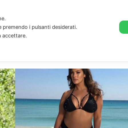
🛒 GENDER SHOP
STORIE
one.
ie premendo i pulsanti desiderati.
a accettare.